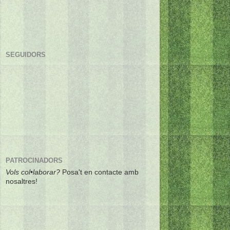
SEGUIDORS
PATROCINADORS
Vols col•laborar?
Posa't en contacte amb
nosaltres!