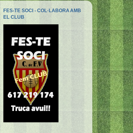
FES-TE SOCI - COL·LABORA AMB
EL CLUB