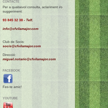
CONTACTE
Per a qualsevol consulta, aclariment i/o
suggeriment:
93 845 32 38
-
Telf.
info@cfvilamajor.com
Club de Socis:
socis@cfvilamajor.com
Direcció:
miguel.notario@cfvilamajor.com
FACEBOOK
Fes-te amic!
YOUTUBE