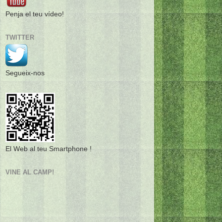
Penja el teu vídeo!
TWITTER
Segueix-nos
El Web al teu Smartphone !
VINE AL CAMP!