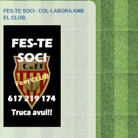
FES-TE SOCI - COL·LABORA AMB
EL CLUB