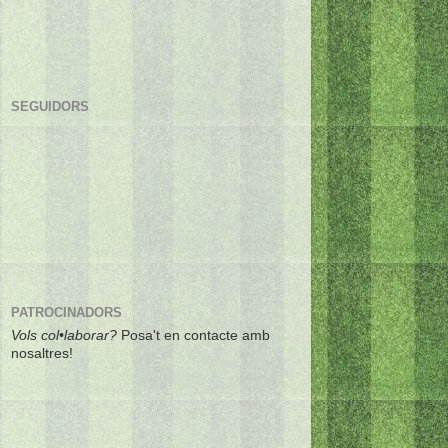
SEGUIDORS
PATROCINADORS
Vols col•laborar?
Posa't en contacte amb
nosaltres!