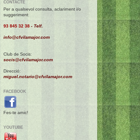
CONTACTE
Per a qualsevol consulta, aclariment i/o
suggeriment:
93 845 32 38
-
Telf.
info@cfvilamajor.com
Club de Socis:
socis@cfvilamajor.com
Direcció:
miguel.notario@cfvilamajor.com
FACEBOOK
Fes-te amic!
YOUTUBE