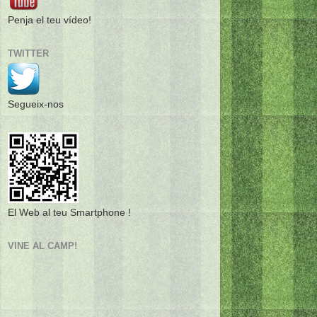
Penja el teu vídeo!
TWITTER
Segueix-nos
El Web al teu Smartphone !
VINE AL CAMP!