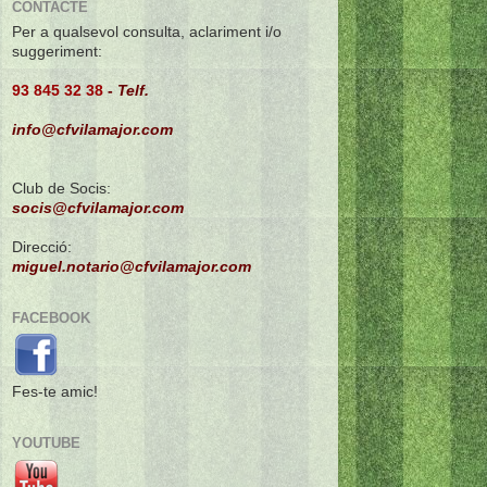
CONTACTE
Per a qualsevol consulta, aclariment i/o
suggeriment:
93 845 32 38
-
Telf.
info@cfvilamajor.com
Club de Socis:
socis@cfvilamajor.com
Direcció:
miguel.notario@cfvilamajor.com
FACEBOOK
Fes-te amic!
YOUTUBE