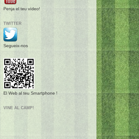
Penja el teu vídeo!
TWITTER
Segueix-nos
El Web al teu Smartphone !
VINE AL CAMP!