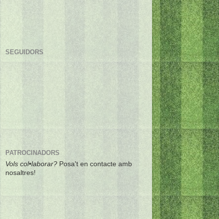
SEGUIDORS
PATROCINADORS
Vols col•laborar?
Posa't en contacte amb
nosaltres!