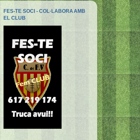
FES-TE SOCI - COL·LABORA AMB
EL CLUB