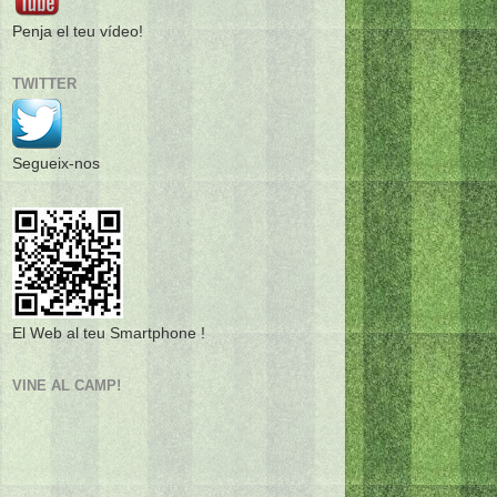
Penja el teu vídeo!
TWITTER
Segueix-nos
El Web al teu Smartphone !
VINE AL CAMP!