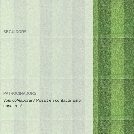
SEGUIDORS
PATROCINADORS
Vols col•laborar?
Posa't en contacte amb
nosaltres!