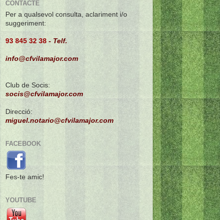
CONTACTE
Per a qualsevol consulta, aclariment i/o
suggeriment:
93 845 32 38
-
Telf.
info@cfvilamajor.com
Club de Socis:
socis@cfvilamajor.com
Direcció:
miguel.notario@cfvilamajor.com
FACEBOOK
Fes-te amic!
YOUTUBE