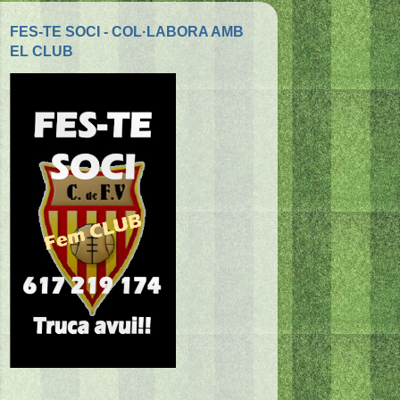
FES-TE SOCI - COL·LABORA AMB
EL CLUB