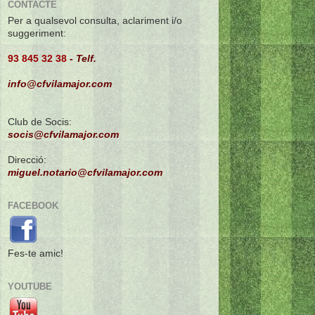
CONTACTE
Per a qualsevol consulta, aclariment i/o
suggeriment:
93 845 32 38
-
Telf.
info@cfvilamajor.com
Club de Socis:
socis@cfvilamajor.com
Direcció:
miguel.notario@cfvilamajor.com
FACEBOOK
Fes-te amic!
YOUTUBE