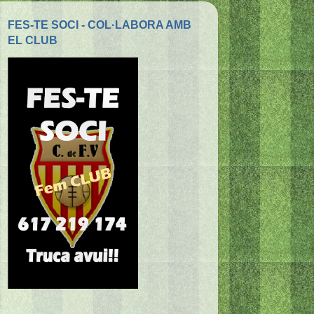
FES-TE SOCI - COL·LABORA AMB
EL CLUB