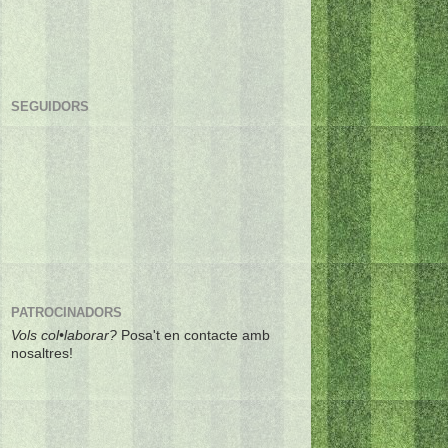
SEGUIDORS
PATROCINADORS
Vols col•laborar?
Posa't en contacte amb
nosaltres!