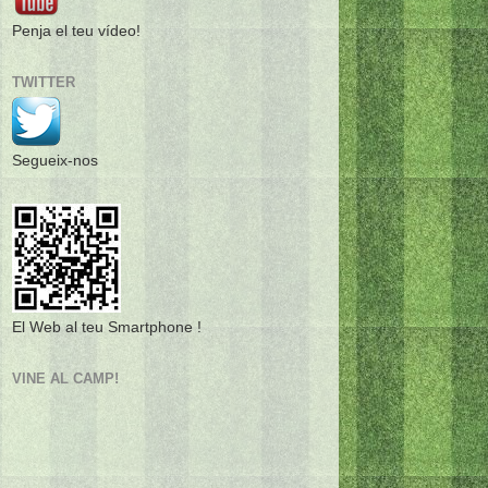
Penja el teu vídeo!
TWITTER
Segueix-nos
El Web al teu Smartphone !
VINE AL CAMP!