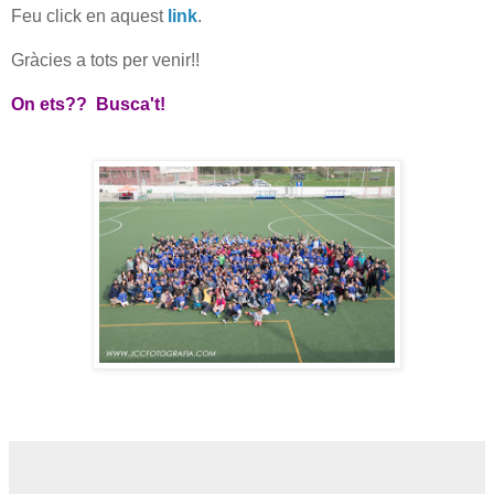
Feu click en aquest
link
.
Gràcies a tots per venir!!
On ets?? Busca't!