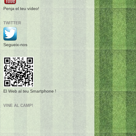
Penja el teu vídeo!
TWITTER
Segueix-nos
El Web al teu Smartphone !
VINE AL CAMP!