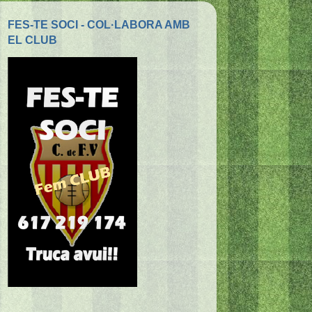
FES-TE SOCI - COL·LABORA AMB
EL CLUB