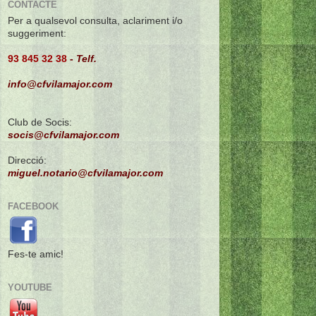
CONTACTE
Per a qualsevol consulta, aclariment i/o
suggeriment:
93 845 32 38
-
Telf.
info@cfvilamajor.com
Club de Socis:
socis@cfvilamajor.com
Direcció:
miguel.notario@cfvilamajor.com
FACEBOOK
Fes-te amic!
YOUTUBE