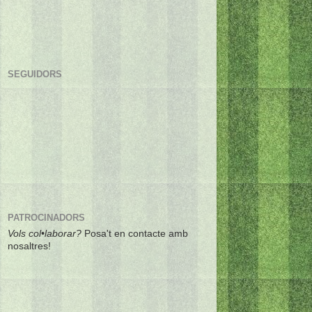
SEGUIDORS
PATROCINADORS
Vols col•laborar?
Posa't en contacte amb
nosaltres!