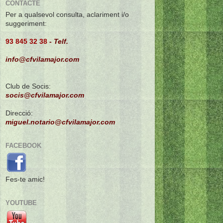
CONTACTE
Per a qualsevol consulta, aclariment i/o
suggeriment:
93 845 32 38
-
Telf.
info@cfvilamajor.com
Club de Socis:
socis@cfvilamajor.com
Direcció:
miguel.notario@cfvilamajor.com
FACEBOOK
Fes-te amic!
YOUTUBE