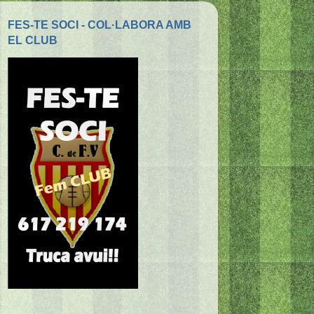
FES-TE SOCI - COL·LABORA AMB
EL CLUB