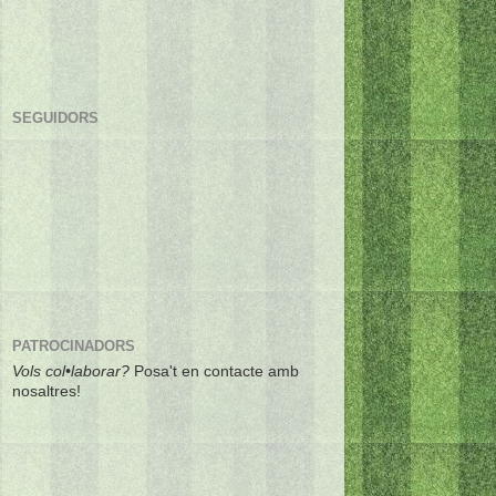
SEGUIDORS
PATROCINADORS
Vols col•laborar?
Posa't en contacte amb
nosaltres!