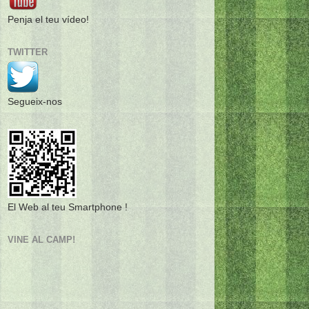
Penja el teu vídeo!
TWITTER
Segueix-nos
El Web al teu Smartphone !
VINE AL CAMP!