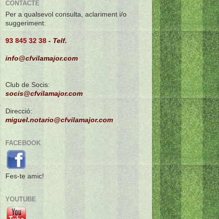
CONTACTE
Per a qualsevol consulta, aclariment i/o
suggeriment:
93 845 32 38
-
Telf.
info@cfvilamajor.com
Club de Socis:
socis@cfvilamajor.com
Direcció:
miguel.notario@cfvilamajor.com
FACEBOOK
Fes-te amic!
YOUTUBE