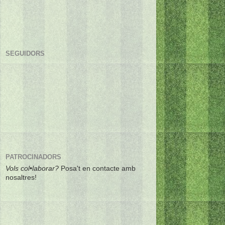
SEGUIDORS
PATROCINADORS
Vols col•laborar?
Posa't en contacte amb
nosaltres!