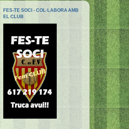
FES-TE SOCI - COL·LABORA AMB
EL CLUB