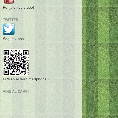
Penja el teu vídeo!
TWITTER
Segueix-nos
El Web al teu Smartphone !
VINE AL CAMP!