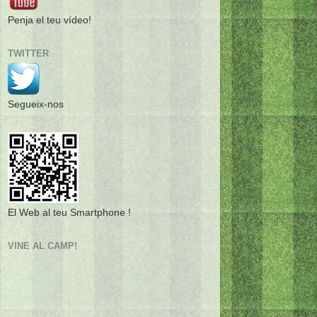
Penja el teu vídeo!
TWITTER
Segueix-nos
El Web al teu Smartphone !
VINE AL CAMP!