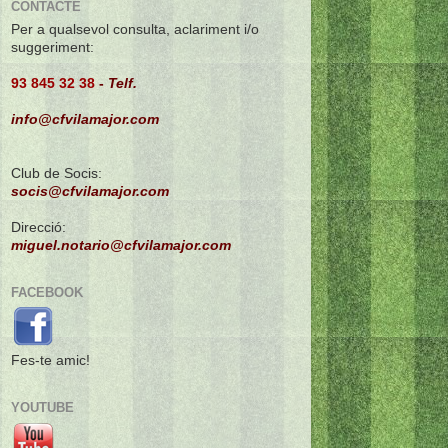
CONTACTE
Per a qualsevol consulta, aclariment i/o
suggeriment:
93 845 32 38
-
Telf.
info@cfvilamajor.com
Club de Socis:
socis@cfvilamajor.com
Direcció:
miguel.notario@cfvilamajor.com
FACEBOOK
Fes-te amic!
YOUTUBE