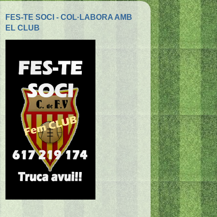
FES-TE SOCI - COL·LABORA AMB
EL CLUB