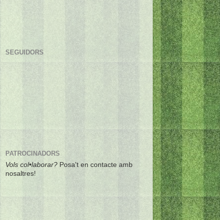
SEGUIDORS
PATROCINADORS
Vols col•laborar?
Posa't en contacte amb
nosaltres!